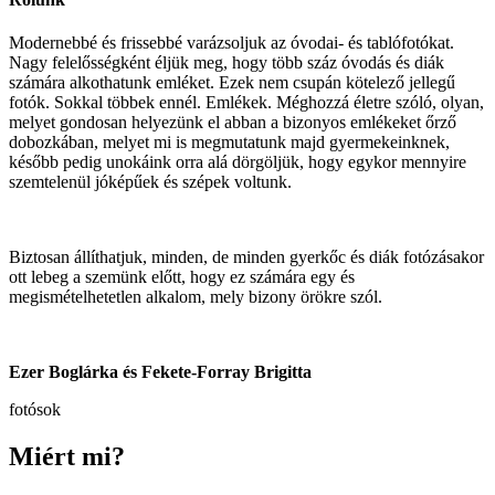
Modernebbé és frissebbé varázsoljuk az óvodai- és tablófotókat.
Nagy felelősségként éljük meg, hogy több száz óvodás és diák
számára alkothatunk emléket. Ezek nem csupán kötelező jellegű
fotók. Sokkal többek ennél. Emlékek. Méghozzá életre szóló, olyan,
melyet gondosan helyezünk el abban a bizonyos emlékeket őrző
dobozkában, melyet mi is megmutatunk majd gyermekeinknek,
később pedig unokáink orra alá dörgöljük, hogy egykor mennyire
szemtelenül jóképűek és szépek voltunk.
Biztosan állíthatjuk, minden, de minden gyerkőc és diák fotózásakor
ott lebeg a szemünk előtt, hogy ez számára egy és
megismételhetetlen alkalom, mely bizony örökre szól.
Ezer Boglárka és Fekete-Forray Brigitta
fotósok
Miért mi?