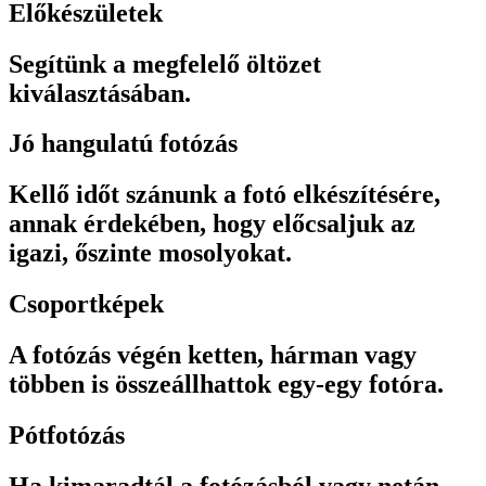
Előkészületek
Segítünk a megfelelő öltözet
kiválasztásában.
Jó hangulatú fotózás
Kellő időt szánunk a fotó elkészítésére,
annak érdekében, hogy előcsaljuk az
igazi, őszinte mosolyokat.
Csoportképek
A fotózás végén ketten, hárman vagy
többen is összeállhattok egy-egy fotóra.
Pótfotózás
Ha kimaradtál a fotózásból vagy netán