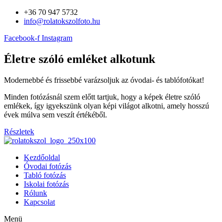
+36 70 947 5732
info@rolatokszolfoto.hu
Facebook-f
Instagram
Életre szóló emléket alkotunk
Modernebbé és frissebbé varázsoljuk az óvodai- és tablófotókat!
Minden fotózásnál szem előtt tartjuk, hogy a képek életre szóló
emlékek, így igyekszünk olyan képi világot alkotni, amely hosszú
évek múlva sem veszít értékéből.
Részletek
Kezdőoldal
Óvodai fotózás
Tabló fotózás
Iskolai fotózás
Rólunk
Kapcsolat
Menü