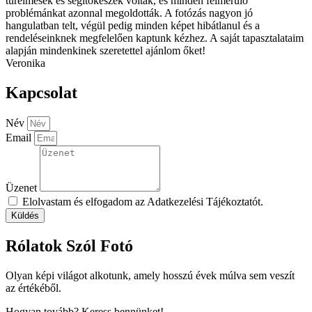
türelmesek és segítőkészek voltak, és minden felmerülő
problémánkat azonnal megoldották. A fotózás nagyon jó
hangulatban telt, végül pedig minden képet hibátlanul és a
rendeléseinknek megfelelően kaptunk kézhez. A saját tapasztalataim
alapján mindenkinek szeretettel ajánlom őket!
Veronika
Kapcsolat
Név
Email
Üzenet
Elolvastam és elfogadom az Adatkezelési Tájékoztatót.
Küldés
Rólatok Szól Fotó
Olyan képi világot alkotunk, amely hosszú évek múlva sem veszít
az értékéből.
Hogyan tovább? Keress bennünket!