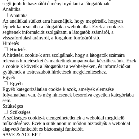
segít jobb felhasználói élményt nyújtani a látogatóknak.
Analitika
Analitika
Az analitikai sütiket arra használjuk, hogy megértsük, hogyan
lépnek kapcsolatba a látogatók a weboldallal. Ezek a cookie-k
segítenek információt szolgáltatni a látogatók számáról, a
visszafordulási arányról, a forgalom forrásáról stb.
Hirdetés
Hirdetés
A hirdetési cookie-k arra szolgálnak, hogy a látogatók számára
releváns hirdetéseket és marketingkampányokat készíthessünk. Ezek
a cookie-k követik a látogatókat a webhelyeken, és információkat
gyűjtenek a testreszabott hirdetések megjelenítéséhez.
Egyéb
Egyéb
Egyéb kategorizálatlan cookie-k azok, amelyek elemzése
folyamatban van, és még nincsenek besorolva egyetlen kategóriába
sem.
Szükséges
Szükséges
A szükséges cookie-k elengedhetetlenek a weboldal megfelelő
működéséhez. Ezek a sütik anonim módon biztosítják a weboldal
alapvető funkcióit és biztonsági funkcióit.
SAVE & ACCEPT